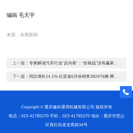
编辑 毛天宇
来源：央视新闻
上一篇：
专家解读汽车行业“反内卷”：“价格战”没有赢家，更没有未来
下一篇：
同比增长14.1% 比亚迪5月份销售382476辆 腾势Z9推出三幅式方向盘
Copyright © 重庆鑫科通用机械有限公司 版权所有
电话：023-41785270 手机：023-41785270 地址：重庆市璧山
区青杠街道龙青路34号