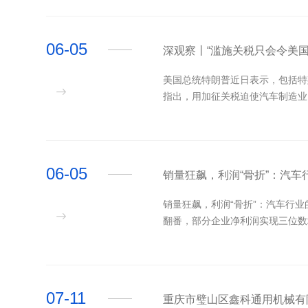
06-05
​深观察丨“滥施关税只会令美
美国总统特朗普近日表示，包括特
指出，用加征关税迫使汽车制造业回
06-05
​销量狂飙，利润“骨折”：汽
销量狂飙，利润“骨折”：汽车行
翻番，部分企业净利润实现三位数增
07-11
​重庆市璧山区鑫科通用机械