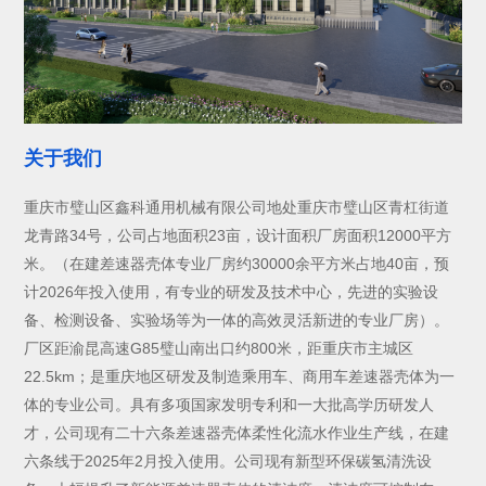
关于我们
重庆市璧山区鑫科通用机械有限公司地处重庆市璧山区青杠街道
龙青路34号，公司占地面积23亩，设计面积厂房面积12000平方
米。（在建差速器壳体专业厂房约30000余平方米占地40亩，预
计2026年投入使用，有专业的研发及技术中心，先进的实验设
备、检测设备、实验场等为一体的高效灵活新进的专业厂房）。
厂区距渝昆高速G85璧山南出口约800米，距重庆市主城区
22.5km；是重庆地区研发及制造乘用车、商用车差速器壳体为一
体的专业公司。具有多项国家发明专利和一大批高学历研发人
才，公司现有二十六条差速器壳体柔性化流水作业生产线，在建
六条线于2025年2月投入使用。公司现有新型环保碳氢清洗设