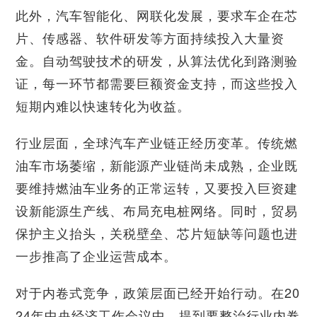
此外，汽车智能化、网联化发展，要求车企在芯
片、传感器、软件研发等方面持续投入大量资
金。自动驾驶技术的研发，从算法优化到路测验
证，每一环节都需要巨额资金支持，而这些投入
短期内难以快速转化为收益。
行业层面，全球汽车产业链正经历变革。传统燃
油车市场萎缩，新能源产业链尚未成熟，企业既
要维持燃油车业务的正常运转，又要投入巨资建
设新能源生产线、布局充电桩网络。同时，贸易
保护主义抬头，关税壁垒、芯片短缺等问题也进
一步推高了企业运营成本。
对于内卷式竞争，政策层面已经开始行动。在20
24年中央经济工作会议中，提到要整治行业内卷