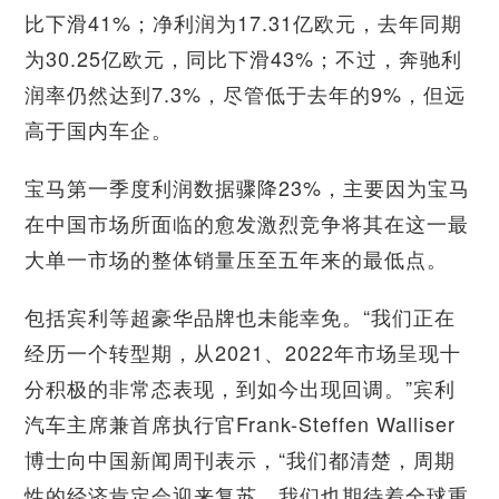
比下滑41%；净利润为17.31亿欧元，去年同期
为30.25亿欧元，同比下滑43%；不过，奔驰利
润率仍然达到7.3%，尽管低于去年的9%，但远
高于国内车企。
宝马第一季度利润数据骤降23%，主要因为宝马
在中国市场所面临的愈发激烈竞争将其在这一最
大单一市场的整体销量压至五年来的最低点。
包括宾利等超豪华品牌也未能幸免。“我们正在
经历一个转型期，从2021、2022年市场呈现十
分积极的非常态表现，到如今出现回调。”宾利
汽车主席兼首席执行官Frank-Steffen Walliser
博士向中国新闻周刊表示，“我们都清楚，周期
性的经济肯定会迎来复苏，我们也期待着全球重