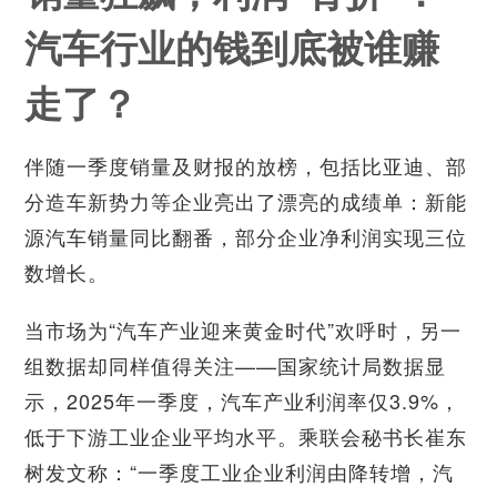
汽车行业的钱到底被谁赚
走了？
伴随一季度销量及财报的放榜，包括比亚迪、部
分造车新势力等企业亮出了漂亮的成绩单：新能
源汽车销量同比翻番，部分企业净利润实现三位
数增长。
当市场为“汽车产业迎来黄金时代”欢呼时，另一
组数据却同样值得关注——国家统计局数据显
示，2025年一季度，汽车产业利润率仅3.9%，
低于下游工业企业平均水平。乘联会秘书长崔东
树发文称：“一季度工业企业利润由降转增，汽