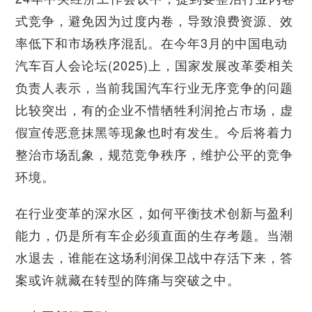
式竞争，避免因为过度内卷，导致浪费资源、效
率低下和市场秩序混乱。在今年3月的中国电动
汽车百人会论坛(2025)上，国家发展改革委相关
负责人表示，当前我国汽车行业无序竞争的问题
比较突出，有的企业不惜牺牲利润抢占市场，虚
假宣传恶意抹黑等现象也时有发生。今后将着力
整治市场乱象，规范竞争秩序，维护公平的竞争
环境。
在行业变革的深水区，如何平衡技术创新与盈利
能力，仍是所有车企必须直面的生存考题。当潮
水退去，谁能在这场利润保卫战中存活下来，答
案或许就藏在转型的阵痛与突破之中。