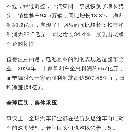
不过，经过调整，上汽集团一季度恢复了增长势
头，销售整车94.5万辆，同比增长13.3%；净利
润30.2亿元，实现了11.4%的同比增长；扣非净
利润为28.5亿元，同比增长34.4%；展现出老牌
车企的韧性。
值得注意的是，电池企业的利润表现远超整车企
业。2024年，十家盈利车企总利润约957亿元，
而宁德时代一家的净利润就高达507.45亿元，日
均净赚超1亿元。
全球巨头，集体承压
事实上，全球汽车行业都在经历从燃油车向电动
车的深度转型，老牌巨头们也难以独善其身。