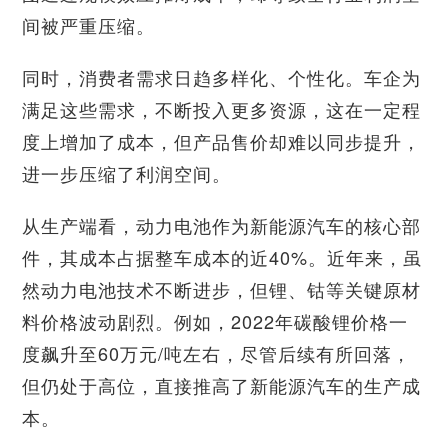
间被严重压缩。
同时，消费者需求日趋多样化、个性化。车企为
满足这些需求，不断投入更多资源，这在一定程
度上增加了成本，但产品售价却难以同步提升，
进一步压缩了利润空间。
从生产端看，动力电池作为新能源汽车的核心部
件，其成本占据整车成本的近40%。近年来，虽
然动力电池技术不断进步，但锂、钴等关键原材
料价格波动剧烈。例如，2022年碳酸锂价格一
度飙升至60万元/吨左右，尽管后续有所回落，
但仍处于高位，直接推高了新能源汽车的生产成
本。