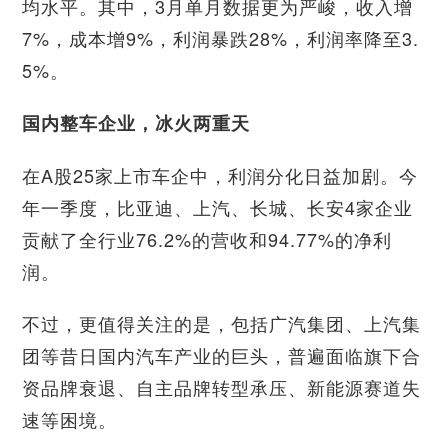
均水平。其中，3月单月数据更为严峻，收入增
7%，成本增9%，利润暴跌28%，利润率降至3.
5%。
国内整车企业，冰火两重天
在A股25家上市车企中，利润分化日益加剧。今
年一季度，比亚迪、上汽、长城、长安4家企业
贡献了全行业76.2%的营收和94.77%的净利
润。
不过，更值得关注的是，包括广汽集团、上汽集
团等昔日国内汽车产业的巨头，普遍面临旗下合
资品牌衰退、自主品牌转型承压、新能源赛道失
速等困境。